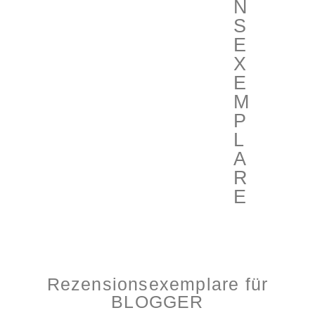
N
S
E
X
E
M
P
L
A
R
E
Rezensionsexemplare für
BLOGGER