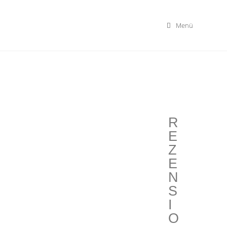
Menü
R
E
Z
E
N
S
I
O