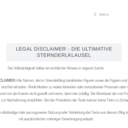
Menü
LEGAL DISCLAIMER - DIE ULTIMATIVE
STERNDERLKLAUSEL
Der Vollständigkeit halber ein rechtlicher Hinweis in eigener Sache:
CLAIMER:
Alle Namen, der im Sternderlblog handelnden Figuren sowie die Figuren und 
 sind frei erfunden. Ähnlichkeiten zu realen lebenden oder verstorbenen Personen oder 
nd von der Autorin nicht gewollt und wenn, dann rein zufällig. Die Abenteuer der von Fr
ht zur Nachahmung empfohlen. Bei der Produktion der Texte kamen keine Tiere zu Scha
vollständige oder auszugsweise Nutzung oder Verbreitung der Texte aus diesem Blog is
mit ausdrücklicher vorheriger Genehmigung erlaubt.