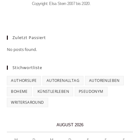
Copyright: Elsa Stern 2007 bis 2020.
Zuletzt Passiert
No posts found.
Stichwortliste
AUTHORSLIFE
AUTORENALLTAG
AUTORENLEBEN
BOHEME
KÜNSTLERLEBEN
PSEUDONYM
WRITERSAROUND
AUGUST 2026
M
D
M
D
F
S
S