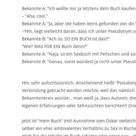
Bekannte A: “Ich wollte mir ja letztens dein Buch kaufe
– “Aha, cool.”
Bekannte A: “Ja, aber die haben keins gefunden von dir.
-“Hm, liegt vielleicht daran, dass ich unter Pseudonym s
Bekannte B: “Ach so, SO EIN BUCH ist das!!”
“Wie? WAS FÜR EIN Buch denn?”
Bekannte A: “Naja, so ein Sexbuch mit Peitschen und so
Bekannte B: “Genau, sonst würdest ja nicht unter Pseu
Hm, sehr aufschlussreich. Anscheinend heißt “Pseudon
Verbindung gebracht werden möchte, weil das nämlich pe
Bekanntenkreis wüsste… man weiß ja, dass Autoren, di
eigenen Erfahrungen oder Sehnsüchten berichten!! (Ir
Jetzt ist “mein Buch” (mit Ausnahme vom Oskar vielleicht
selber ein eher ambivalentes Verhältnis zu Sex in Büch
mich für die Inhalte im Buch schäme oder sonst was… b