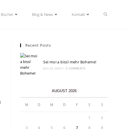
Bücher
Blog & News
Kontakt
Recent Posts
Sei moi a bissl mehr Boheme!
JULI 24, 2020
/
0 COMMENTS
AUGUST 2026
d
M
D
M
D
F
S
S
1
2
3
4
5
6
7
8
9