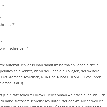
n…”
”
chreibe!?”
?”
donym schreiben.”
ym” automatisch, dass man damit im normalen Leben nicht in
inlich sein könnte, wenn der Chef, die Kollegen, der weitere
e Erotikromane schreiben, NUR und AUSSCHLIESSLICH von ihren
oniemodus aus)
) ja ein fast schon zu braver Liebesroman – einfach auch, weil ich
ern habe, trotzdem schreibe ich unter Pseudonym. Nicht, weil ich
ei mir war es eine rein praktische Überlegung. Mein “Klarname”