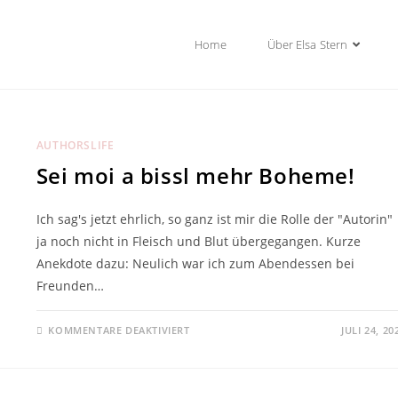
Home
Über Elsa Stern
AUTHORSLIFE
Sei moi a bissl mehr Boheme!
Ich sag's jetzt ehrlich, so ganz ist mir die Rolle der "Autorin"
ja noch nicht in Fleisch und Blut übergegangen. Kurze
Anekdote dazu: Neulich war ich zum Abendessen bei
Freunden…
KOMMENTARE DEAKTIVIERT
JULI 24, 20